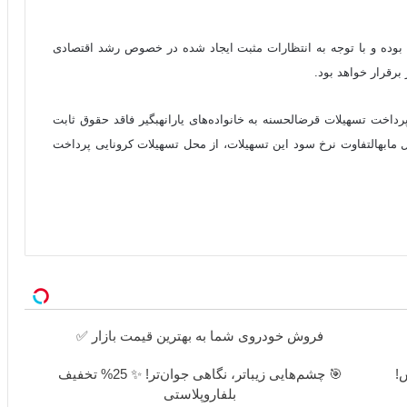
 بوده و با توجه به انتظارات مثبت ایجاد شده در خصوص رشد اقتصادی
برقرار خواهد بود.
رئیس کل بانک مرکزی همچنین از آمادگی نظام بانکی برای پرداخت تسهیلات قرض‎الحسنه به خانواده‌های یارانه‎بگیر فاقد حقوق ثابت
خبر داد و گفت: این تسهیلات در صورت موافقت دولت و تقبل مابه‎التفاوت نرخ سود این تسهیلات، از محل تسهیلات کرونایی پرداخت
فروش خودروی شما به بهترین قیمت بازار ✅
ش!
🎯 چشم‌هایی زیباتر، نگاهی جوان‌تر! ✨ 25% تخفیف
بلفاروپلاستی