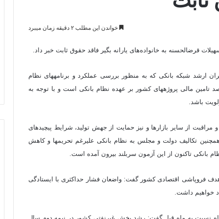
خواندن این مطلب ۲ دقیقه زمان میبرد
 حقوق ثابت خبر داد.
عبدالناصر همتی در نشست معاون اول رئیس‎جمهوری با مدیران ارشد شبکه بانکی که به منظور بررسی عملکرد و برنامه‎های نظام
بانکی در سال جهش تولید برگزار شد، افزود: ۸۰ الی ۹۰ درصد تامین مالی پروژه‎های کشور بر عهده نظام بانکی است و با توجه به
وی با بیان اینکه کنترل همزمان نرخ تورم، نقدینگی و نرخ ارز و مراقبت از سایر بازارها و نیز حمایت از جهش تولید، شرایط پیچیده‎ای
را برای بانک مرکزی و نظام بانکی ایجاد کرده است، گفت: همچنین تکالیف دولت و مجلس به نظام بانکی علیرغم تحریم‎ها و کاهش
ام بانکی تاکنون از این آزمون سربلند بیرون آمده است.
هدف فروپاشی اقتصادی کشور گفت: واضعان فشار حداکثری با ایستادگی
اد خواهیم داشت.
د شاخص‎های اقتصادی در آبان ماه نسبت به ماه قبل گفت: رشد بخش غیرنفتی کشور در نیمه دوم سال