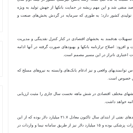
گذشته بهبود یافت و در سه ماهه اول امسال کمتر از یک درصد منفی شد و این مهم ریشه در حمایت بانک‎ها از جهش تولید به ویژه
 تولیدی کشور دارد؛ به طوری که سرمایه در گردش بخش‌های صنعت و
رئیس شورای پول و اعتبار، اصلاح ناترازی بانک‎ها، تداوم ارائه تسهیلات هدفمند به بخش‎های اقتصادی در کنار کنترل نقدینگی و مدیریت
بازار ارز را سه اقدام مهم بانک مرکزی در سال جاری دانست و افزود: اصلاح ترازنامه بانک‎ها و بهبودهای صورت گرفته در آن‎ها ادامه
اعتباری ناتراز در این مسیر مصمم است.
وی ادامه داد: مدیریت ترازنامه بانک‎ها و نحوه رشد آن‎ها بر اساس توانمندی‎های واقعی و نیز ادغام بانک‌های وابسته به نیروهای مسلح که
 این خصوص است.
همتی همچنین رشد ۶۰ درصدی تسهیلات پرداختی بانک‎ها به بخش‎های مختلف اقتصادی در شش ماهه نخست سال جاری را مثبت ارزیابی
وی افزود: کل تامین ارز کشور علی‎رغم تحریم‎ها و کاهش درآمدهای نفتی از ابتدای سال تاکنون معادل ۲۱.۷ میلیارد دلار بوده که از این
میزان ۶.۷ میلیارد دلار مربوط به کالاهای اساسی، دارو و تجهیزات پزشکی بوده و ۱۵ میلیارد دلار نیز از طریق سامانه نیما و واردات در