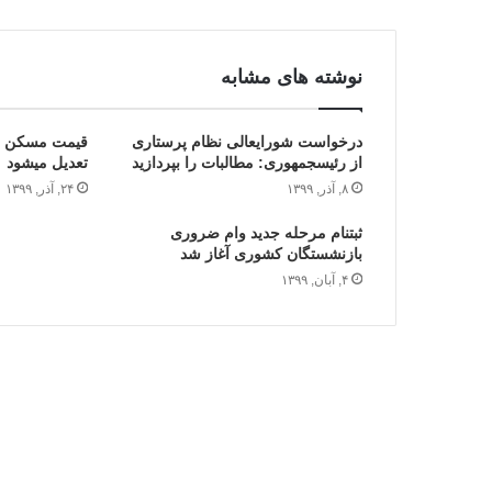
نوشته های مشابه
درخواست شورای‎عالی نظام پرستاری
از رئیس‎جمهوری: مطالبات را بپردازید
تعدیل می‎شود
۸, آذر, ۱۳۹۹
۲۴, آذر, ۱۳۹۹
ثبت‎نام مرحله جدید وام ضروری
بازنشستگان کشوری آغاز شد
۴, آبان, ۱۳۹۹