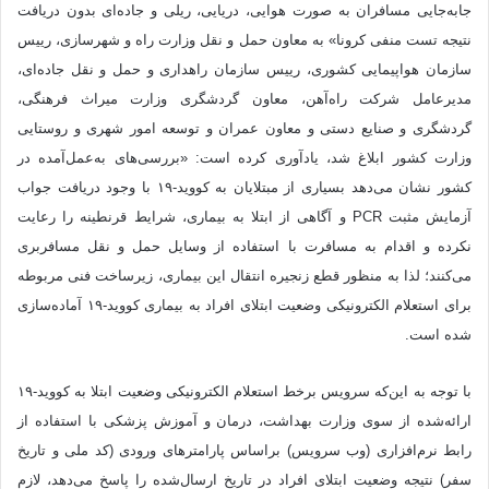
جابه‌جایی مسافران به صورت هوایی، دریایی، ریلی و جاده‌ای بدون دریافت
نتیجه تست منفی کرونا» به معاون حمل و نقل وزارت راه و شهرسازی، رییس
سازمان هواپیمایی کشوری، رییس سازمان راهداری و حمل و نقل جاده‌ای،
مدیرعامل شرکت راه‌آهن، معاون گردشگری وزارت میراث فرهنگی،
گردشگری و صنایع دستی و معاون عمران و توسعه امور شهری و روستایی
وزارت کشور ابلاغ شد، یادآوری کرده است: «بررسی‌های به‌عمل‌آمده در
کشور نشان می‌دهد بسیاری از مبتلایان به کووید-۱۹ با وجود دریافت جواب
آزمایش مثبت PCR و آگاهی از ابتلا به بیماری، شرایط قرنطینه را رعایت
نکرده و اقدام به مسافرت با استفاده از وسایل حمل و نقل مسافربری
می‌کنند؛ لذا به منظور قطع زنجیره انتقال این بیماری، زیرساخت فنی مربوطه
برای استعلام الکترونیکی وضعیت ابتلای افراد به بیماری کووید-۱۹ آماده‌سازی
شده است.
با توجه به این‌که سرویس برخط استعلام الکترونیکی وضعیت ابتلا به کووید-۱۹
ارائه‌شده از سوی وزارت بهداشت، درمان و آموزش پزشکی با استفاده از
رابط نرم‌افزاری (وب سرویس) براساس پارامترهای ورودی (کد ملی و تاریخ
سفر) نتیجه وضعیت ابتلای افراد در تاریخ ارسال‌شده را پاسخ می‌دهد، لازم