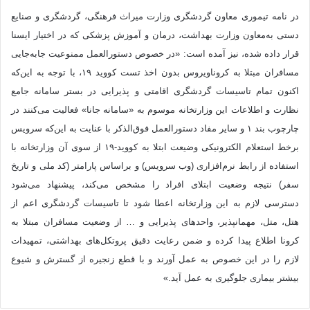
در نامه تیموری معاون گردشگری وزارت میراث فرهنگی، گردشگری و صنایع
دستی به‌معاون وزارت بهداشت، درمان و آموزش پزشکی که در اختیار ایسنا
قرار داده شده، نیز آمده است: «در خصوص دستورالعمل ممنوعیت جابه‌جایی
مسافران مبتلا به کروناویروس بدون اخذ تست کووید ۱۹، با توجه به این‌که
اکنون تمام تاسیسات گردشگری اقامتی و پذیرایی در بستر سامانه جامع
نظارت و اطلاعات این وزارتخانه موسوم به «سامانه جانا» فعالیت می‌کنند در
چارچوب بند ۱ و سایر مفاد دستورالعمل فوق‌الذکر با عنایت به این‌که سرویس
برخط استعلام الکترونیکی وضیعت ابتلا به کووید-۱۹ از سوی آن وزارتخانه با
استفاده از رابط نرم‌افزاری (وب سرویس) و براساس پارامتر (کد ملی و تاریخ
سفر) نتیجه وضعیت ابتلای افراد را مشخص می‌کند، پیشنهاد می‌شود
دسترسی لازم به این وزارتخانه اعطا شود تا تاسیسات گردشگری اعم از
هتل، متل، مهمانپذیر، واحدهای پذیرایی و … از وضعیت مسافران مبتلا به
کرونا اطلاع پیدا کرده و ضمن رعایت دقیق پروتکل‌های بهداشتی، تمهیدات
لازم را در این خصوص به عمل آورند و با قطع زنجیره از گسترش و شیوع
بیشتر بیماری جلوگیری به عمل آید.»