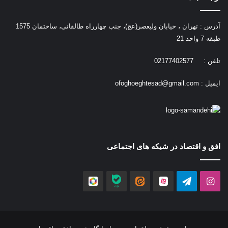
آدرس : تهران ، خیابان ولیعصر(عج)، جنب چهارراه طالقانی، ساختمان 1575
طبقه 7 واحد 21
تلفن : 02177402577
ایمیل :
ofoghoeghtesad@gmail.com
افق و اقتصاد در شیکه های اجتماعی
اینستاگرام
تلگرام
آپارات
ایتا
بله
روبیکا