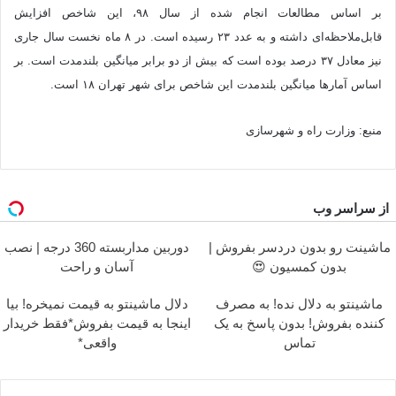
بر اساس مطالعات انجام شده از سال ۹۸، این شاخص افزایش
قابل‌ملاحظه‌ای داشته و به عدد ۲۳ رسیده است. در ۸ ماه نخست سال جاری
نیز معادل ۳۷ درصد بوده است که بیش از دو برابر میانگین بلندمدت است. بر
اساس آمارها میانگین بلندمدت این شاخص برای شهر تهران ۱۸ است.
منبع: وزارت راه و شهرسازی
از سراسر وب
ماشینت رو بدون دردسر بفروش |
دوربین مداربسته 360 درجه | نصب
بدون کمسیون 😍
آسان و راحت
ماشینتو به دلال نده! به مصرف
دلال ماشینتو به قیمت نمیخره! بیا
کننده بفروش! بدون پاسخ به یک
اینجا به قیمت بفروش*فقط خریدار
تماس
واقعی*