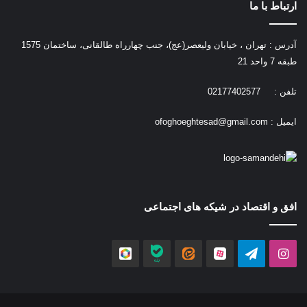
ارتباط با ما
آدرس : تهران ، خیابان ولیعصر(عج)، جنب چهارراه طالقانی، ساختمان 1575
طبقه 7 واحد 21
تلفن : 02177402577
ایمیل :
ofoghoeghtesad@gmail.com
افق و اقتصاد در شیکه های اجتماعی
اینستاگرام
تلگرام
آپارات
ایتا
بله
روبیکا