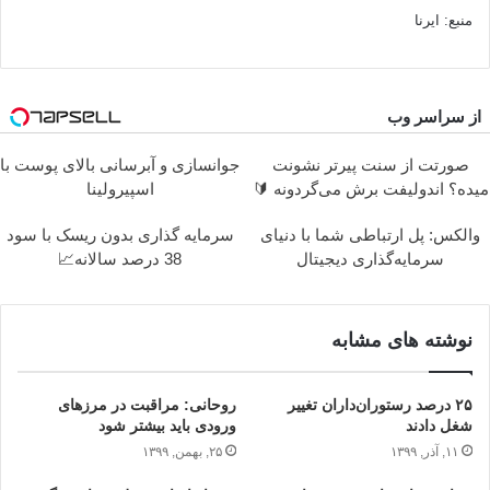
منبع: ایرنا
از سراسر وب
صورتت از سنت پیرتر نشونت
جوانسازی و آبرسانی بالای پوست با
میده؟ اندولیفت برش می‌گردونه 🔰
اسپیرولینا
والکس: پل ارتباطی شما با دنیای
سرمایه گذاری بدون ریسک با سود
سرمایه‌گذاری دیجیتال
38 درصد سالانه📈
نوشته های مشابه
۲۵ درصد رستوران‌داران تغییر
روحانی: مراقبت در مرزهای
شغل دادند
ورودی باید بیشتر شود
۱۱, آذر, ۱۳۹۹
۲۵, بهمن, ۱۳۹۹