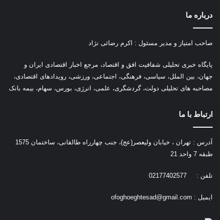
درباره ما
صاحب امتیاز و مدیر مسئول : اکرم رضائی نژاد
پ
ایگاه خبری تحلیلی شفافیت افق و اقتصاد، مرجع اخبار اقتصادی ایران و
جهان، بین الملل، سیاسی، فرهنگی، اجتماعی، ورزشی، رویدادهای اقتصادی،
مصاحبه های تحلیلی دولت، گردشگری، علمی، انرژی، بورس، سهام، بیمه بانک
ارتباط با ما
آدرس : تهران ، خیابان ولیعصر(عج)، جنب چهارراه طالقانی، ساختمان 1575
طبقه 7 واحد 21
تلفن : 02177402577
ایمیل :
ofoghoeghtesad@gmail.com