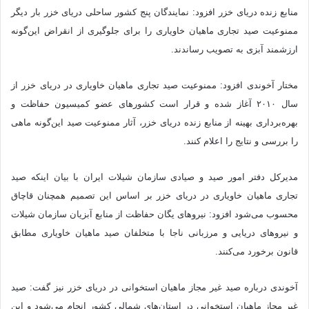
منابع زنده دریای خزر افزود: نمایندگان پنج کشور ساحلی دریای خزر بار دیگر
ممنوعیت صید تجاری ماهیان خاویاری را برای جلوگیری از انقراض این‌گونه
ارزشمند آبزی به تصویب رساندند.
مختار آخوندی افزود: ممنوعیت صید تجاری ماهیان خاویاری در دریای خزر از
سال ۲۰۱۰ آغاز شده و قرار است کشورهای عضو کمیسیون حفاظت و
بهره‌برداری بهینه از منابع زنده دریای خزر، آثار ممنوعیت صید این‌گونه ماهی
را بررسی و نتایج را اعلام کنند.
مدیرکل دفتر امور صید و صیادی سازمان شیلات ایران با بیان اینکه صید
تجاری ماهیان خاویاری در دریای خزر بر اساس این تصمیم همچنان قاچاق
محسوب می‌شود افزود: نیروهای یگان حفاظت از منابع آبزیان سازمان شیلات
و نیروهای دریایی و مرزبانی ناجا با متخلفان صید ماهیان خاویاری مطابق
قانون برخورد می‌کنند.
آخوندی درباره صید غیر مجاز ماهیان استخوانی در دریای خزر نیز گفت: صید
غیر مجاز ماهیان استخوانی در استان‌های شمالی کشور انجام می‌شود و این