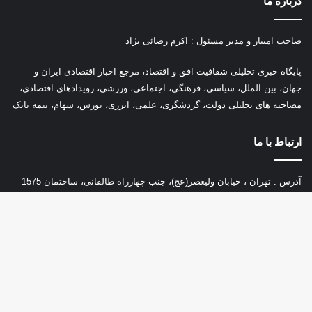
درباره ما
صاحب امتیاز و مدیر مسئول : اکرم رضائی نژاد
پ
ایگاه خبری تحلیلی شفافیت افق و اقتصاد، مرجع اخبار اقتصادی ایران و
جهان، بین الملل، سیاسی، فرهنگی، اجتماعی، ورزشی، رویدادهای اقتصادی،
مصاحبه های تحلیلی دولت، گردشگری، علمی، انرژی، بورس، سهام، بیمه بانک
ارتباط با ما
آدرس : تهران ، خیابان ولیعصر(عج)، جنب چهارراه طالقانی، ساختمان 1575
طبقه 7 واحد 21
تلفن : 02177402577
دکم
ایمیل :
ofoghoeghtesad@gmail.com
باز
به