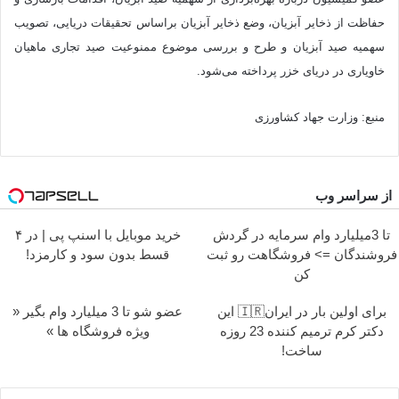
حفاظت از ذخایر آبزیان، وضع ذخایر آبزیان براساس تحقیقات دریایی، تصویب
سهمیه صید آبزیان و طرح و بررسی موضوع ممنوعیت صید تجاری ماهیان
خاویاری در دریای خزر پرداخته می‌شود.
منبع: وزارت جهاد کشاورزی
از سراسر وب
تا 3میلیارد وام سرمایه در گردش
خرید موبایل با اسنپ پی | در ۴
فروشندگان => فروشگاهت رو ثبت
قسط بدون سود و کارمزد!
کن
برای اولین بار در ایران🇮🇷 این
عضو شو تا 3 میلیارد وام بگیر «
دکتر کرم ترمیم کننده 23 روزه
ویژه فروشگاه ها »
ساخت!