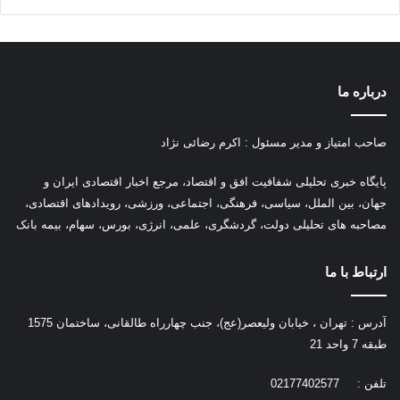
درباره ما
صاحب امتیاز و مدیر مسئول : اکرم رضائی نژاد
پ
ایگاه خبری تحلیلی شفافیت افق و اقتصاد، مرجع اخبار اقتصادی ایران و
جهان، بین الملل، سیاسی، فرهنگی، اجتماعی، ورزشی، رویدادهای اقتصادی،
مصاحبه های تحلیلی دولت، گردشگری، علمی، انرژی، بورس، سهام، بیمه بانک
ارتباط با ما
آدرس : تهران ، خیابان ولیعصر(عج)، جنب چهارراه طالقانی، ساختمان 1575
طبقه 7 واحد 21
تلفن : 02177402577