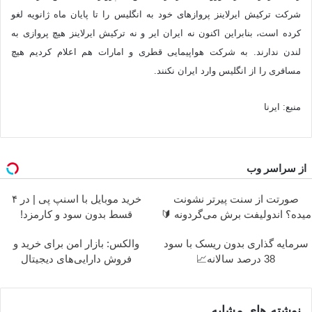
شرکت ترکیش ایرلاینز پروازهای خود به انگلیس را تا پایان ماه ژانویه لغو
کرده است، بنابراین اکنون نه ایران ایر و نه ترکیش ایرلاینز هیچ پروازی به
لندن ندارند. به شرکت هواپیمایی قطری و امارات هم اعلام کردیم هیچ
مسافری را از انگلیس وارد ایران نکنند.
منبع: ایرنا
از سراسر وب
صورتت از سنت پیرتر نشونت
خرید موبایل با اسنپ پی | در ۴
میده؟ اندولیفت برش می‌گردونه 🔰
قسط بدون سود و کارمزد!
سرمایه گذاری بدون ریسک با سود
والکس: بازار امن برای خرید و
38 درصد سالانه📈
فروش دارایی‌های دیجیتال
نوشته های مشابه