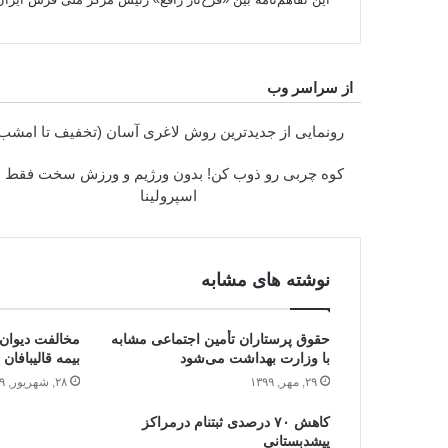
از سراسر وب
رونمایی از جدیدترین روش لاغری آسان (تخفیف تا امشب
کوه چربی رو ذوب کن! بدون ورژیم و ورزش سخت فقط ب
اسپرولینا
نوشته های مشابه
حقوق پرستاران تأمین اجتماعی مشابه
با وزارت بهداشت می‌شود
بیمه قالیبافان و 
۲۹, مهر, ۱۳۹۹
۲۸, شهریور, ۱۳۹۹
کاهش ۷۰ درصدی ثبت‎نام درمراکز
پیش‎دبستانی