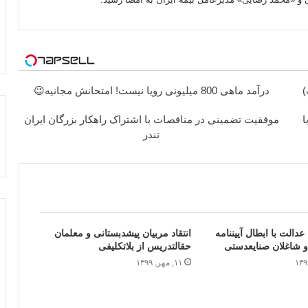
)
درآمد ماهی 800 میلیونی رویا نیست! امتحانش مجانیه😉
ا
موفقیت تضمینی در مناقصات با اشتراک راهکار بزرگان ایران
تندر
مخالفت دیوان عدالت با ابطال آیین‎نامه
انتقاد مربیان پیش‎دبستانی و معلمان
شاغلان صنایع‎دستی
حق‎التدریس از بلاتکلیفی
۱۱, مهر, ۱۳۹۹