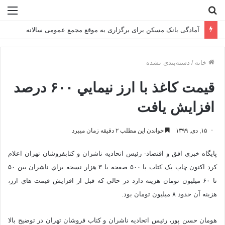
جستجو
منو
برای
قدردانی از نقش کلیدی و عملکرد مطلوب بانک مسکن
خانه
/
دسته‌بندی نشده
قيمت کاغذ با ارز نيمايي ۶۰۰ درصد
افزايش يافت
۱۵, دی, ۱۳۹۹
خواندن این مطلب ۲ دقیقه زمان میبرد
پایگاه خبری افق و اقتصاد- رئيس اتحاديه ناشران و کتابفروشان تهران اعلام
کرد اکنون چاپ يک کتاب با ۵۰۰ صفحه با ۳ هزار نسخه براي ناشران بين ۵۰
تا ۶۰ ميليون تومان هزينه دارد در حالي که قبل از افزايش قيمت هاي ارز،
هزينه آن حدود ۸ ميليون تومان بود.
هومان حسن پور، رئيس اتحاديه ناشران و کتاب فروشان تهران در توضیح بالا