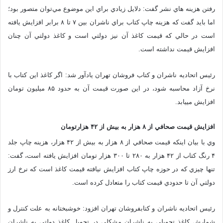
رفتن هزينه هاي نشر گفت: دلايل زيادي براي اين موضوع مي‌توان متصور بود؛
اما بايد گفت که هزينه چاپ کتاب براي ناشران بين ۷ تا ۸ برابر افزايش يافته
است در حالي که قيمت کاغذ آن نيز دولتي است و کاغذ دولتي آن چنان
افزايش قيمت نداشته است.
رئيس اتحاديه ناشران و کتاب فروشان تهران يادآور شد: اگر کاغذ اين کتاب با
نرخ آزاد محاسبه شود، در اين صورت قيمت آن به حدود ۸۵ ميليون تومان
افزايش مييابد.
افزايش قيمت صحافي از ۸ هزار به بيش از ۴۲ هزارتومان
وي با بيان اينکه قيمت صحافي از ۸ هزار به بيش از ۴۲ هزار، هزينه چاپ جلد
۴ رنگ کتاب از ۴۲ هزار به ۲۸۰ تا ۳۰۰ هزار تومان افزايش يافته است، گفت:
تنها چيزي که در حوزه چاپ کتاب افزايش نيافته قيمت کاغذ است که نرخ ارز
دولتي آن تا حدودي قيمت کتاب را متعادل کرده است.
رئيس اتحاديه ناشران و کتابفروشان تهران افزود: خوشبختانه به علت کنترل و
شمارش کاغذ تحويلي به ناشران مشکلي در تحويل کاغذ دولتي به ناشران