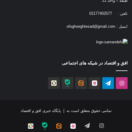
طبقه 7 واحد 21
تلفن : 02177402577
ایمیل :
ofoghoeghtesad@gmail.com
افق و اقتصاد در شیکه های اجتماعی
اینستاگرام
تلگرام
آپارات
ایتا
بله
روبیکا
تمامی حقوق متعلق است به |
پایگاه خبری افق و اقتصاد
اینستاگرام
تلگرام
آپارات
ایتا
بله
روبیکا