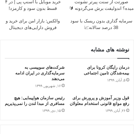
صورتت از سنت پیرتر نشونت
خرید موبایل با اسنپ پی | در ۴
میده؟ اندولیفت برش می‌گردونه 🔰
قسط بدون سود و کارمزد!
سرمایه گذاری بدون ریسک با سود
والکس: بازار امن برای خرید و
38 درصد سالانه📈
فروش دارایی‌های دیجیتال
نوشته های مشابه
درمان رایگان کرونا برای
شرکت‌های سوییسی به
بیمه‌شدگان تامین اجتماعی
سرمایه‌گذاری در ایران ادامه
می‌دهند
۵, آبان, ۱۳۹۹
۱۶, شهریور, ۱۳۹۹
قول وزیر آموزش و پرورش برای
رئیس سازمان هواپیمایی: هیچ
رفع موانع قانونی استخدام معلولان
مسافری از مبدا لندن را نمی‌پذیریم
۲۶, آبان, ۱۳۹۹
۱۵, دی, ۱۳۹۹