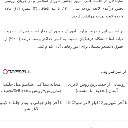
نمایندگان در جلسه علنی امروز مجلس شورای اسلامی و در جریان بررسی
بخش درآمدی لایحه بودجه سال ۱۴۰۰، با بند الحاقی (۳) تبصره (۱۲) ماده
واحده لایحه بودجه موافقت کردند.
بر اساس این مصوبه، وزارت آموزش و پرورش مجاز است پس از تصویب
هیات امنا دانشگاه فرهنگیان، نسبت به کسر حداکثر بیست درصد ( ۲۰%) از
حقوق دانشجو معلمان برای امور رفاهی آنان اقدام کند.
از سراسر وب
رونمایی از جدیدترین روش لاغری
محاله پیدا کنی،شامپو مثل جلبک!
آسان (تخفیف تا امشب)
ضدریزش+رویش مجدد40%تخفیف
تا آخر شهریور12کیلو لاغر شو😍👌🏻
تا آخر جام جهانی با پودر جلبک7 کیلو
لاغر شو