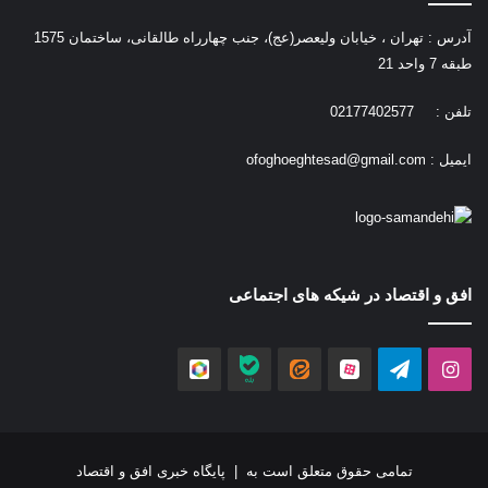
آدرس : تهران ، خیابان ولیعصر(عج)، جنب چهارراه طالقانی، ساختمان 1575
طبقه 7 واحد 21
تلفن : 02177402577
ایمیل :
ofoghoeghtesad@gmail.com
افق و اقتصاد در شیکه های اجتماعی
اینستاگرام
تلگرام
آپارات
ایتا
بله
روبیکا
تمامی حقوق متعلق است به |
پایگاه خبری افق و اقتصاد