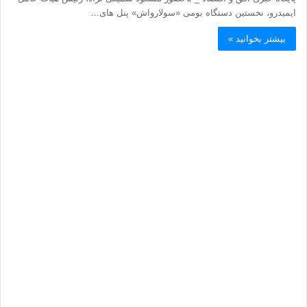
ایمیدرو، نخستین دستگاه بومی «سولارواش» پنل های…
بیشتر بخوانید »