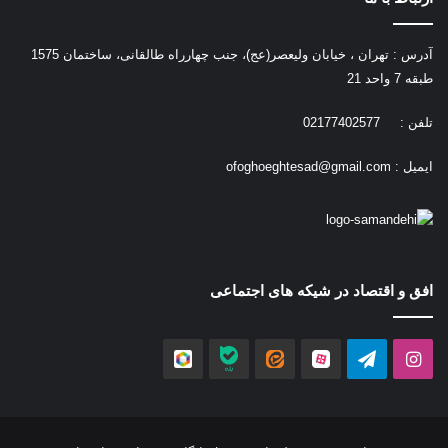
آدرس : تهران ، خیابان ولیعصر(عج)، جنب چهارراه طالقانی، ساختمان 1575
طبقه 7 واحد 21
تلفن : 02177402577
ایمیل :
ofoghoeghtesad@gmail.com
افق و اقتصاد در شیکه های اجتماعی
اینستاگرام
تلگرام
آپارات
ایتا
بله
روبیکا