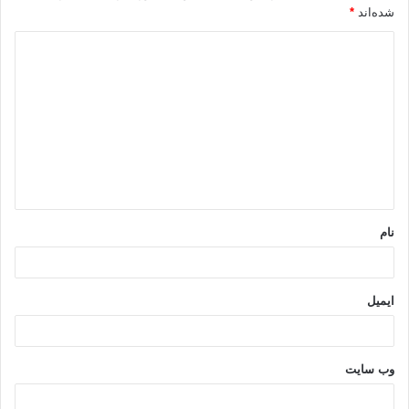
شده‌اند
*
د
ی
د
گ
ا
ه
*
نام
ایمیل
وب‌ سایت