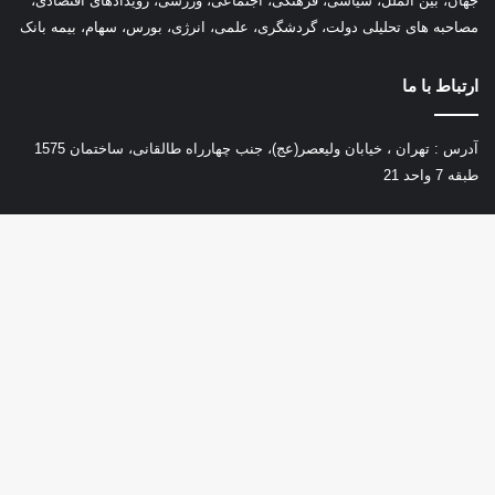
جهان، بین الملل، سیاسی، فرهنگی، اجتماعی، ورزشی، رویدادهای اقتصادی،
مصاحبه های تحلیلی دولت، گردشگری، علمی، انرژی، بورس، سهام، بیمه بانک
ارتباط با ما
آدرس : تهران ، خیابان ولیعصر(عج)، جنب چهارراه طالقانی، ساختمان 1575
طبقه 7 واحد 21
تلفن : 02177402577
ایمیل :
ofoghoeghtesad@gmail.com
دکم
باز
به
افق و اقتصاد در شیکه های اجتماعی
بالا
اینستاگرام
تلگرام
آپارات
ایتا
بله
روبیکا