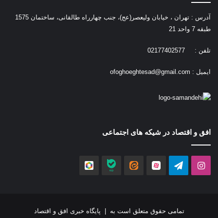
آدرس : تهران ، خیابان ولیعصر(عج)، جنب چهارراه طالقانی، ساختمان 1575
طبقه 7 واحد 21
تلفن : 02177402577
ایمیل :
ofoghoeghtesad@gmail.com
افق و اقتصاد در شیکه های اجتماعی
اینستاگرام
تلگرام
آپارات
ایتا
بله
روبیکا
تمامی حقوق متعلق است به |
پایگاه خبری افق و اقتصاد