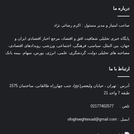
درباره ما
صاحب امتیاز و مدیر مسئول : اکرم رضائی نژاد
پ
ایگاه خبری تحلیلی شفافیت افق و اقتصاد، مرجع اخبار اقتصادی ایران و
جهان، بین الملل، سیاسی، فرهنگی، اجتماعی، ورزشی، رویدادهای اقتصادی،
مصاحبه های تحلیلی دولت، گردشگری، علمی، انرژی، بورس، سهام، بیمه بانک
ارتباط با ما
آدرس : تهران ، خیابان ولیعصر(عج)، جنب چهارراه طالقانی، ساختمان 1575
طبقه 7 واحد 21
تلفن : 02177402577
ایمیل :
ofoghoeghtesad@gmail.com