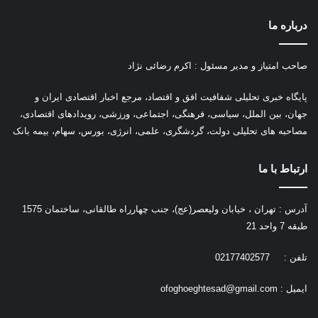
درباره ما
صاحب امتیاز و مدیر مسئول : اکرم رضائی نژاد
پ
ایگاه خبری تحلیلی شفافیت افق و اقتصاد، مرجع اخبار اقتصادی ایران و
جهان، بین الملل، سیاسی، فرهنگی، اجتماعی، ورزشی، رویدادهای اقتصادی،
مصاحبه های تحلیلی دولت، گردشگری، علمی، انرژی، بورس، سهام، بیمه بانک
ارتباط با ما
آدرس : تهران ، خیابان ولیعصر(عج)، جنب چهارراه طالقانی، ساختمان 1575
طبقه 7 واحد 21
تلفن : 02177402577
ایمیل :
ofoghoeghtesad@gmail.com