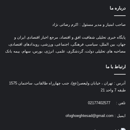
درباره ما
صاحب امتیاز و مدیر مسئول : اکرم رضائی نژاد
پ
ایگاه خبری تحلیلی شفافیت افق و اقتصاد، مرجع اخبار اقتصادی ایران و
جهان، بین الملل، سیاسی، فرهنگی، اجتماعی، ورزشی، رویدادهای اقتصادی،
مصاحبه های تحلیلی دولت، گردشگری، علمی، انرژی، بورس، سهام، بیمه بانک
ارتباط با ما
آدرس : تهران ، خیابان ولیعصر(عج)، جنب چهارراه طالقانی، ساختمان 1575
طبقه 7 واحد 21
تلفن : 02177402577
ایمیل :
ofoghoeghtesad@gmail.com