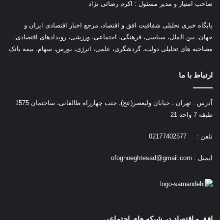
صاحب امتیاز و مدیر مسئول : اکرم رضائی نژاد
پ
ایگاه خبری تحلیلی شفافیت افق و اقتصاد، مرجع اخبار اقتصادی ایران و
جهان، بین الملل، سیاسی، فرهنگی، اجتماعی، ورزشی، رویدادهای اقتصادی،
مصاحبه های تحلیلی دولت، گردشگری، علمی، انرژی، بورس، سهام، بیمه بانک
ارتباط با ما
آدرس : تهران ، خیابان ولیعصر(عج)، جنب چهارراه طالقانی، ساختمان 1575
طبقه 7 واحد 21
تلفن : 02177402577
ایمیل :
ofoghoeghtesad@gmail.com
افق و اقتصاد در شیکه های اجتماعی