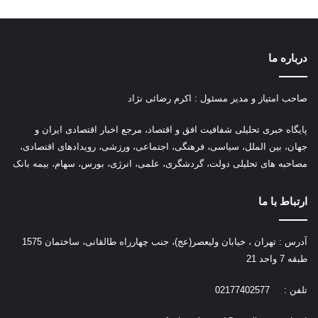
درباره ما
صاحب امتیاز و مدیر مسئول : اکرم رضائی نژاد
پ
ایگاه خبری تحلیلی شفافیت افق و اقتصاد، مرجع اخبار اقتصادی ایران و
جهان، بین الملل، سیاسی، فرهنگی، اجتماعی، ورزشی، رویدادهای اقتصادی،
مصاحبه های تحلیلی دولت، گردشگری، علمی، انرژی، بورس، سهام، بیمه بانک
ارتباط با ما
آدرس : تهران ، خیابان ولیعصر(عج)، جنب چهارراه طالقانی، ساختمان 1575
طبقه 7 واحد 21
تلفن : 02177402577