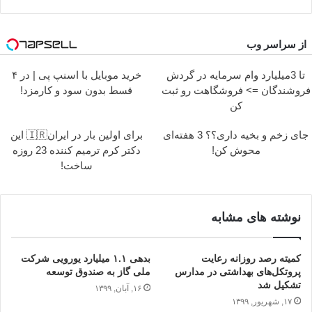
از سراسر وب
تا 3میلیارد وام سرمایه در گردش
خرید موبایل با اسنپ پی | در ۴
فروشندگان => فروشگاهت رو ثبت
قسط بدون سود و کارمزد!
کن
جای زخم و بخیه داری؟؟ 3 هفته‌ای
برای اولین بار در ایران🇮🇷 این
محوش کن!
دکتر کرم ترمیم کننده 23 روزه
ساخت!
نوشته های مشابه
کمیته‌ رصد روزانه رعایت
بدهی ۱.۱ میلیارد یورویی شرکت
پروتکل‌های بهداشتی در مدارس
ملی گاز به صندوق توسعه
تشکیل شد
۱۶, آبان, ۱۳۹۹
۱۷, شهریور, ۱۳۹۹