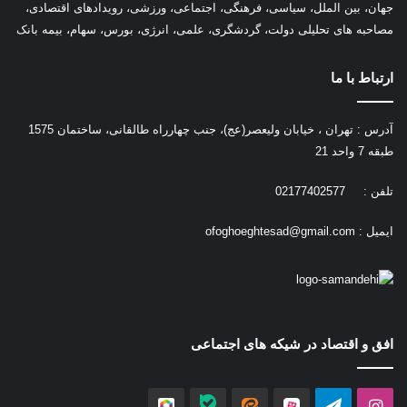
جهان، بین الملل، سیاسی، فرهنگی، اجتماعی، ورزشی، رویدادهای اقتصادی،
مصاحبه های تحلیلی دولت، گردشگری، علمی، انرژی، بورس، سهام، بیمه بانک
ارتباط با ما
آدرس : تهران ، خیابان ولیعصر(عج)، جنب چهارراه طالقانی، ساختمان 1575
طبقه 7 واحد 21
تلفن : 02177402577
ایمیل :
ofoghoeghtesad@gmail.com
افق و اقتصاد در شیکه های اجتماعی
اینستاگرام
تلگرام
آپارات
ایتا
بله
روبیکا