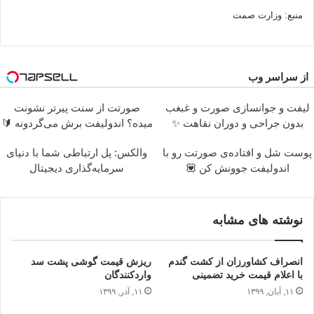
منبع: وزارت صمت
از سراسر وب
لیفت و جوانسازی صورت و غبغب
صورتت از سنت پیرتر نشونت
بدون جراحی و دوران نقاهت ✨
میده؟ اندولیفت برش می‌گردونه 🔰
پوست شل و افتاده‌ی صورتت رو با
والکس: پل ارتباطی شما با دنیای
اندولیفت جوونش کن 💟
سرمایه‌گذاری دیجیتال
نوشته های مشابه
انصراف کشاورزان از کشت گندم
ریزش قیمت گوشی پشت سد
با اعلام قیمت خرید تضمینی
واردکنندگان
۱۱, آبان, ۱۳۹۹
۱۱, آذر, ۱۳۹۹