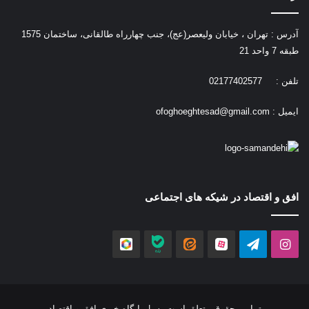
آدرس : تهران ، خیابان ولیعصر(عج)، جنب چهارراه طالقانی، ساختمان 1575
طبقه 7 واحد 21
تلفن : 02177402577
ایمیل :
ofoghoeghtesad@gmail.com
افق و اقتصاد در شیکه های اجتماعی
اینستاگرام
تلگرام
آپارات
ایتا
بله
روبیکا
تمامی حقوق متعلق است به |
پایگاه خبری افق و اقتصاد