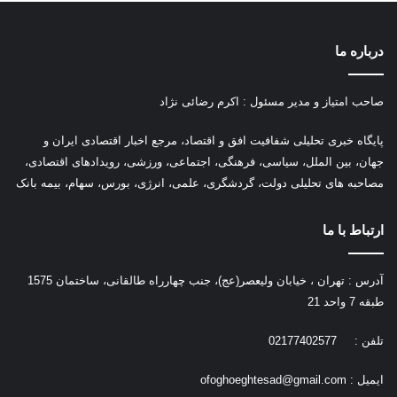
درباره ما
صاحب امتیاز و مدیر مسئول : اکرم رضائی نژاد
پ
ایگاه خبری تحلیلی شفافیت افق و اقتصاد، مرجع اخبار اقتصادی ایران و
جهان، بین الملل، سیاسی، فرهنگی، اجتماعی، ورزشی، رویدادهای اقتصادی،
مصاحبه های تحلیلی دولت، گردشگری، علمی، انرژی، بورس، سهام، بیمه بانک
ارتباط با ما
آدرس : تهران ، خیابان ولیعصر(عج)، جنب چهارراه طالقانی، ساختمان 1575
طبقه 7 واحد 21
تلفن : 02177402577
ایمیل :
ofoghoeghtesad@gmail.com