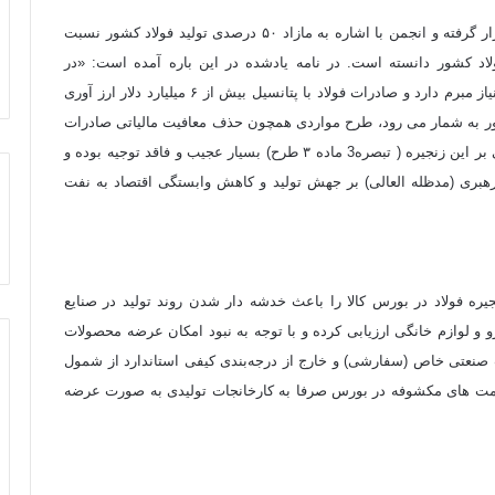
رویکرد ضد صادراتی این طرح نیز مورد انتقاد انجمن فولاد قرار گرفته و انجمن با اشاره به مازاد ۵۰ درصدی تولید فولاد کشور نسبت
لاد کشور دانسته است. در نامه یادشده در این باره آمده است: «در
شرایطی که کشور به تامین ارز حاصل از صادرات غیر نفتی نیاز مبرم دارد و صادرات فولاد با پتانسیل بیش از ۶ میلیارد دلار ارز آوری
شور به شمار می رود، طرح مواردی همچون حذف معافیت مالیاتی صادرات
فولاد ( تبصره ۲ ماده ۳ طرح مذکور) و وضع عوارض صادراتی بر این زنجیره ( تبصره3 ماده ۳ طرح) بسیار عجیب و فاقد توجیه بوده و
هبری (مدظله العالی) بر جهش تولید و کاهش وابستگی اقتصاد به نفت
ره فولاد در بورس کالا را باعث خدشه دار شدن روند تولید در صنایع
و و لوازم خانگی ارزیابی کرده و با توجه به نبود امکان عرضه محصولات
ت صنعتی خاص (سفارشی) و خارج از درجه‌بندی کیفی استاندارد از شمول
ای قیمت های مکشوفه در بورس صرفا به کارخانجات تولیدی به صورت عرضه