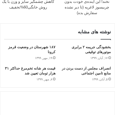
نخند! این آینده‌ی خودت بدون
کاهش چشمگیر سایز و وزن با یک
چربیسوز لاغریه (تا دیر نشده
روش خانگی60%تخفیف
سفارش بده)
نوشته های مشابه
بخشودگی جریمه ۲ برابری
۱۸۷ شهرستان در وضعیت قرمز
موتورهای توقیفی
کرونا
۱۷, آبان, ۱۳۹۹
۱۹, مهر, ۱۳۹۹
انصراف مجلس از دست‌ بردن در
قیمت هر شانه تخم‌مرغ حداکثر ۳۱
منابع تامین اجتماعی
هزار تومان تعیین شد
۵, آبان, ۱۳۹۹
۸, مهر, ۱۳۹۹