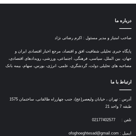
درباره ما
صاحب امتیاز و مدیر مسئول : اکرم رضائی نژاد
پ
ایگاه خبری تحلیلی شفافیت افق و اقتصاد، مرجع اخبار اقتصادی ایران و
جهان، بین الملل، سیاسی، فرهنگی، اجتماعی، ورزشی، رویدادهای اقتصادی،
مصاحبه های تحلیلی دولت، گردشگری، علمی، انرژی، بورس، سهام، بیمه بانک
ارتباط با ما
آدرس : تهران ، خیابان ولیعصر(عج)، جنب چهارراه طالقانی، ساختمان 1575
طبقه 7 واحد 21
تلفن : 02177402577
ایمیل :
ofoghoeghtesad@gmail.com