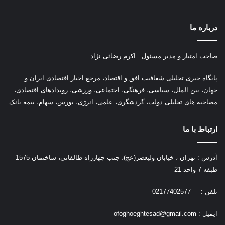
درباره ما
صاحب امتیاز و مدیر مسئول : اکرم رضائی نژاد
پ
ایگاه خبری تحلیلی شفافیت افق و اقتصاد، مرجع اخبار اقتصادی ایران و
جهان، بین الملل، سیاسی، فرهنگی، اجتماعی، ورزشی، رویدادهای اقتصادی،
مصاحبه های تحلیلی دولت، گردشگری، علمی، انرژی، بورس، سهام، بیمه بانک
ارتباط با ما
آدرس : تهران ، خیابان ولیعصر(عج)، جنب چهارراه طالقانی، ساختمان 1575
طبقه 7 واحد 21
تلفن : 02177402577
ایمیل :
ofoghoeghtesad@gmail.com