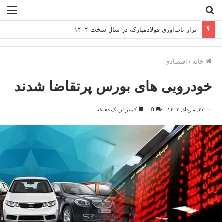
جستجو
منو
برای
تأکید متقی‌نیا بر تقویت منابع و افزایش سهم از بازار در بازدید سرزده از شعب استان تهران
خانه
/
اقتصادی
خودرویی های بورس پرتقاضا شدند
۲۳, مرداد, ۱۴۰۲
0
کمتر از یک دقیقه