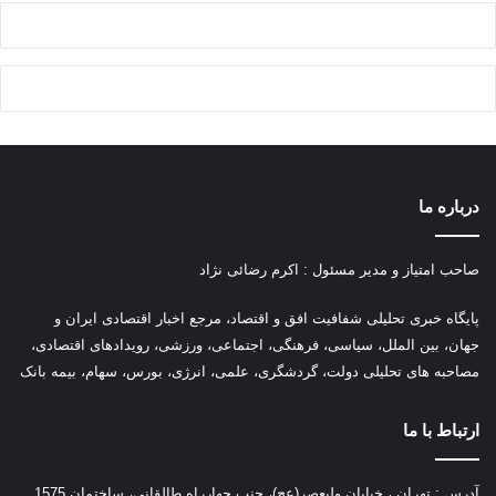
درباره ما
صاحب امتیاز و مدیر مسئول : اکرم رضائی نژاد
پ
ایگاه خبری تحلیلی شفافیت افق و اقتصاد، مرجع اخبار اقتصادی ایران و
جهان، بین الملل، سیاسی، فرهنگی، اجتماعی، ورزشی، رویدادهای اقتصادی،
مصاحبه های تحلیلی دولت، گردشگری، علمی، انرژی، بورس، سهام، بیمه بانک
ارتباط با ما
آدرس : تهران ، خیابان ولیعصر(عج)، جنب چهارراه طالقانی، ساختمان 1575