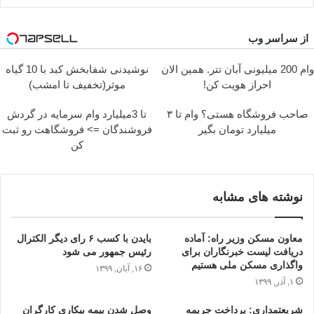
از سراسر وب
وام 200 میلیونی آبان تتر. همین الان
نوشیدنی شفابخش کبد با 10 گیاه
احراز هویت کن!
موثر(تخفیف تا امشب)
صاحب فروشگاه هستی؟ وام تا ۳
تا 3میلیارد وام سرمایه در گردش
میلیارد تومان بگیر
فروشندگان => فروشگاهت رو ثبت
کن
نوشته های مشابه
معاون مسکن وزیر راه: آماده
بایدن با کسب ۶ رای دیگر الکترال
دریافت لیست خبرنگاران برای
رئیس جمهور می شود
واگذاری مسکن ملی هستیم
۱۶, آبان, ۱۳۹۹
۱, آذر, ۱۳۹۹
شریعتمداری: پرداخت جریمه
وصل شدن بیمه بیکاری کارگران