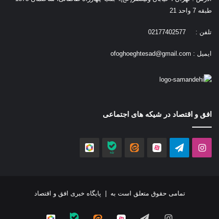
طبقه 7 واحد 21
تلفن : 02177402577
ایمیل :
ofoghoeghtesad@gmail.com
افق و اقتصاد در شیکه های اجتماعی
اینستاگرام
تلگرام
آپارات
ایتا
بله
روبیکا
تمامی حقوق متعلق است به |
پایگاه خبری افق و اقتصاد
اینستاگرام
تلگرام
آپارات
ایتا
بله
روبیکا