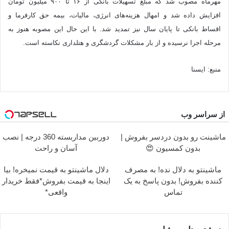
مهرماه مصوب شد که مبلغ تسهیلات بانکی از ۱۶ تا ۹۰۰ میلیون تومان
افزایش داده شد و امهال هزینه‌های انرژی، مالیات، بیمه حق کارفرما و
اقساط بانکی تا پایان سال نیز تمدید شد. با این حال این مصوبه هنوز به
مرحله اجرا نرسیده و از بار مشکلات گردشگری و هتلداری نکاسته است.
منبع: ایسنا
از سراسر وب
ماشینت رو بدون دردسر بفروش |
دوربین مداربسته 360 درجه | نصب
بدون کمسیون 😍
آسان و راحت
ماشینتو به دلال نده! به مصرف
دلال ماشینتو به قیمت نمیخره! بیا
کننده بفروش! بدون پاسخ به یک
اینجا به قیمت بفروش*فقط خریدار
تماس
واقعی*