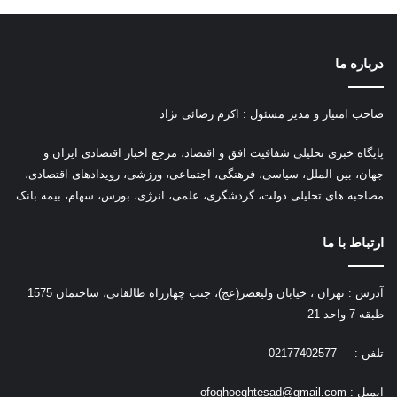
درباره ما
صاحب امتیاز و مدیر مسئول : اکرم رضائی نژاد
پ
ایگاه خبری تحلیلی شفافیت افق و اقتصاد، مرجع اخبار اقتصادی ایران و
جهان، بین الملل، سیاسی، فرهنگی، اجتماعی، ورزشی، رویدادهای اقتصادی،
مصاحبه های تحلیلی دولت، گردشگری، علمی، انرژی، بورس، سهام، بیمه بانک
ارتباط با ما
آدرس : تهران ، خیابان ولیعصر(عج)، جنب چهارراه طالقانی، ساختمان 1575
طبقه 7 واحد 21
تلفن : 02177402577
ایمیل :
ofoghoeghtesad@gmail.com