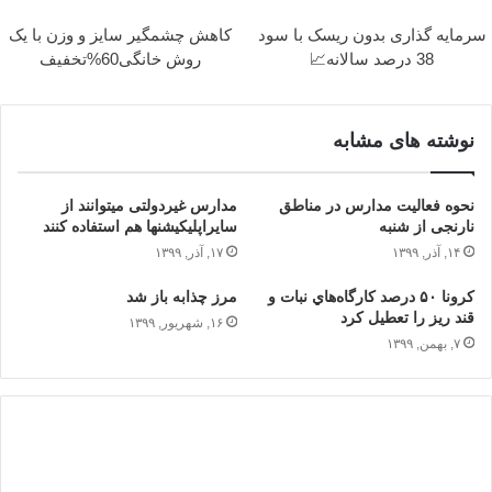
سرمایه گذاری بدون ریسک با سود
کاهش چشمگیر سایز و وزن با یک
38 درصد سالانه📈
روش خانگی60%تخفیف
نوشته های مشابه
نحوه فعالیت مدارس در مناطق
مدارس غیردولتی می‎توانند از
نارنجی از شنبه
سایراپلیکیشن‎ها هم استفاده کنند
۱۴, آذر, ۱۳۹۹
۱۷, آذر, ۱۳۹۹
کرونا ۵۰ درصد کارگاه‌هاي نبات و
مرز چذابه باز شد
قند ريز را تعطيل کرد
۱۶, شهریور, ۱۳۹۹
۷, بهمن, ۱۳۹۹