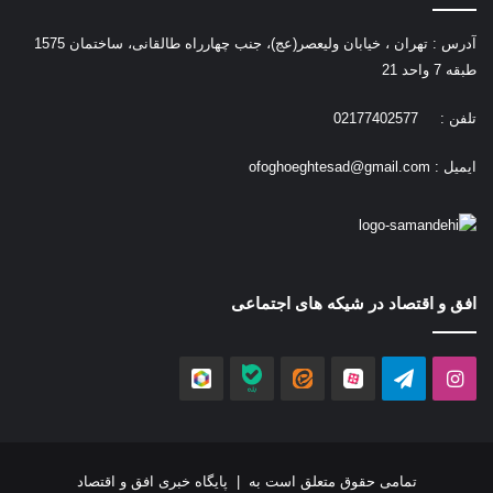
آدرس : تهران ، خیابان ولیعصر(عج)، جنب چهارراه طالقانی، ساختمان 1575
طبقه 7 واحد 21
تلفن : 02177402577
ایمیل :
ofoghoeghtesad@gmail.com
افق و اقتصاد در شیکه های اجتماعی
اینستاگرام
تلگرام
آپارات
ایتا
بله
روبیکا
تمامی حقوق متعلق است به |
پایگاه خبری افق و اقتصاد