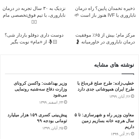
ذخیره تخمدان پایین؟ راه درمان
نزدیک به ۳۰ سال تجربه در درمان
ناباروری با IVF هنوز باز است 🌱
ناباروری، با تیم فوق‌تخصصی مام
👩‍⚕️
مرکز مام؛ بیش از ۶۵٪ موفقیت
دوست داری دوقلو باردار شی؟
درمان ناباروری در خاورمیانه 🤰
🤱🏻 از «مام» نوبت بگیر
نوشته های مشابه
خطیب‌زاده: طرح صلح قره‌باغ با
وزیر بهداشت: واکسن کرونای
طرح ایران همپوشانی جدی دارد
وزارت دفاع سه‌شنبه رونمایی
می‌شود
۲۶, آبان, ۱۳۹۹
۲۴, اسفند, ۱۳۹۹
معاون وزیر راه و شهرسازی: تا ۵
پیش‌بینی کسری ۱۵۹ هزار میلیارد
سال هرچه خانه بسازیم زمین
تومانی بودجه ۹۹
داریم
۲۵, آبان, ۱۳۹۹
۲۱, آذر, ۱۳۹۹