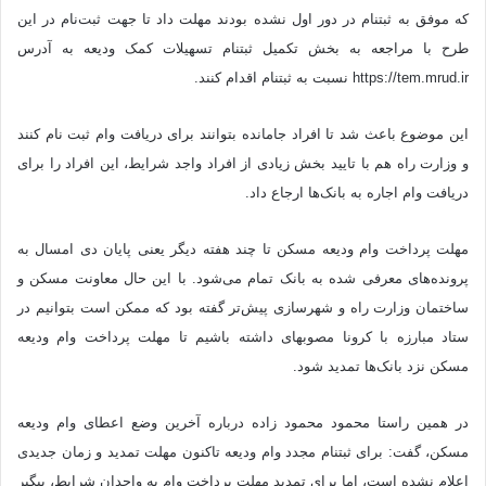
که موفق به ثبت‎نام در دور اول نشده بودند مهلت داد تا جهت ثبت‌نام در این
طرح با مراجعه به بخش تکمیل ثبت‎نام تسهیلات کمک ودیعه به آدرس
https://tem.mrud.ir نسبت به ثبت‎نام اقدام کنند.
این موضوع باعث شد تا افراد جامانده بتوانند برای دریافت وام ثبت نام کنند
و وزارت راه هم با تایید بخش زیادی از افراد واجد شرایط، این افراد را برای
دریافت وام اجاره به بانک‌ها ارجاع داد.
مهلت پرداخت وام ودیعه مسکن تا چند هفته دیگر یعنی پایان دی‌ امسال به
پرونده‌های معرفی شده به بانک تمام می‌شود. با این حال معاونت مسکن و
ساختمان وزارت راه و شهرسازی پیش‌تر گفته بود که ممکن است بتوانیم در
ستاد مبارزه با کرونا مصوبه‎ای داشته باشیم تا مهلت پرداخت وام ودیعه
مسکن نزد بانک‌ها تمدید شود.
در همین راستا محمود محمود زاده درباره آخرین وضع اعطای وام ودیعه
مسکن، گفت: برای ثبت‎نام مجدد وام ودیعه تاکنون مهلت تمدید و زمان جدیدی
اعلام نشده است، اما برای تمدید مهلت پرداخت وام به واجدان شرایط، پیگیر