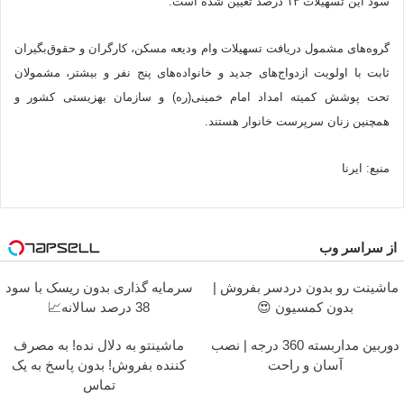
سود این تسهیلات ۱۳ درصد تعیین شده است.
گروه‌های مشمول دریافت تسهیلات وام ودیعه مسکن، کارگران و حقوق‌بگیران
ثابت با اولویت ازدواج‌های جدید و خانواده‌های پنج نفر و بیشتر، مشمولان
تحت پوشش کمیته امداد امام خمینی‌(ره) و سازمان بهزیستی کشور و
همچنین زنان سرپرست خانوار هستند.
منبع: ایرنا
از سراسر وب
ماشینت رو بدون دردسر بفروش |
سرمایه گذاری بدون ریسک با سود
بدون کمسیون 😍
38 درصد سالانه📈
دوربین مداربسته 360 درجه | نصب
ماشینتو به دلال نده! به مصرف
آسان و راحت
کننده بفروش! بدون پاسخ به یک
تماس