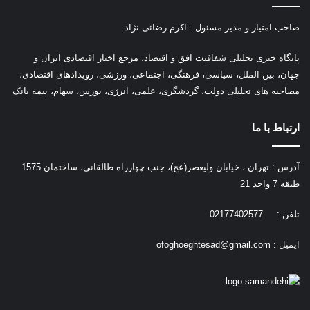
صاحب امتیاز و مدیر مسئول : اکرم رضائی نژاد
پ
ایگاه خبری تحلیلی شفافیت افق و اقتصاد، مرجع اخبار اقتصادی ایران و
جهان، بین الملل، سیاسی، فرهنگی، اجتماعی، ورزشی، رویدادهای اقتصادی،
مصاحبه های تحلیلی دولت، گردشگری، علمی، انرژی، بورس، سهام، بیمه بانک
ارتباط با ما
آدرس : تهران ، خیابان ولیعصر(عج)، جنب چهارراه طالقانی، ساختمان 1575
طبقه 7 واحد 21
تلفن : 02177402577
ایمیل :
ofoghoeghtesad@gmail.com