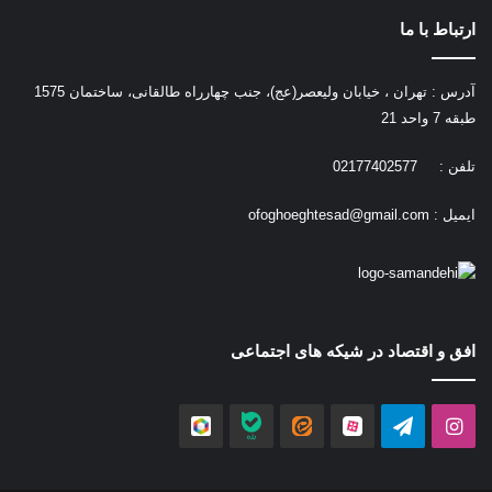
ارتباط با ما
آدرس : تهران ، خیابان ولیعصر(عج)، جنب چهارراه طالقانی، ساختمان 1575
طبقه 7 واحد 21
تلفن : 02177402577
ایمیل :
ofoghoeghtesad@gmail.com
افق و اقتصاد در شیکه های اجتماعی
اینستاگرام
تلگرام
آپارات
ایتا
بله
روبیکا