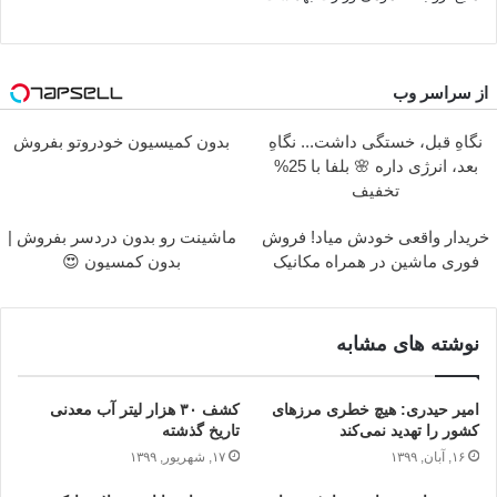
از سراسر وب
نگاهِ قبل، خستگی داشت... نگاهِ
بدون کمیسیون خودروتو بفروش
بعد، انرژی داره 🌸 بلفا با 25%
تخفیف
خریدار واقعی خودش میاد! فروش
ماشینت رو بدون دردسر بفروش |
فوری ماشین در همراه مکانیک
بدون کمسیون 😍
نوشته های مشابه
امیر حیدری: هیچ خطری مرزهای
کشف ۳۰ هزار لیتر آب معدنی
کشور را تهدید نمی‌کند
تاریخ گذشته
۱۶, آبان, ۱۳۹۹
۱۷, شهریور, ۱۳۹۹