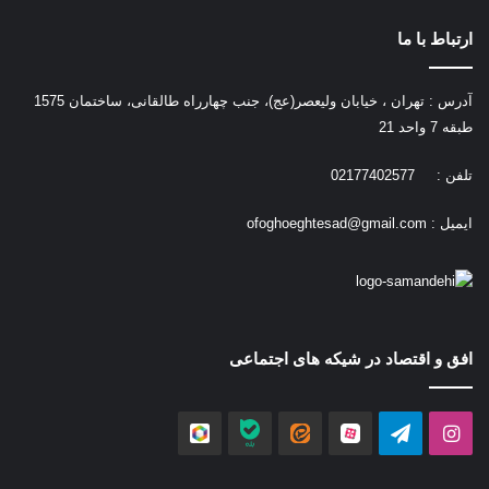
ارتباط با ما
آدرس : تهران ، خیابان ولیعصر(عج)، جنب چهارراه طالقانی، ساختمان 1575
طبقه 7 واحد 21
تلفن : 02177402577
ایمیل :
ofoghoeghtesad@gmail.com
افق و اقتصاد در شیکه های اجتماعی
اینستاگرام
تلگرام
آپارات
ایتا
بله
روبیکا