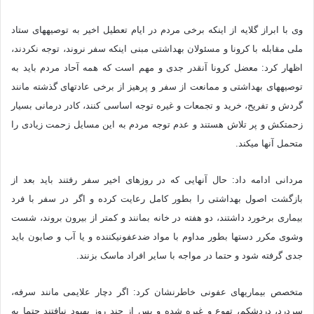
وی با ابراز گلایه از اینکه برخی مردم در ایام تعطیل اخیر به توصیه‎های ستاد
ملی مقابله با کرونا و مسئولان بهداشتی مبنی اینکه سفر نروند، توجه نکردند،
اظهار کرد: معضل کرونا آنقدر جدی و مهم است که همه آحاد مردم باید به
توصیه‎های بهداشتی و ممانعت از سفر و پرهیز از برخی عادت‎های گذشته مانند
گردش و تفریح، خرید و تجمعات و غیره توجه اساسی کنند، کادر درمانی بسیار
زحمت‎کش و پر تلاش هستند و عدم توجه مردم به این مسایل زحمت زیادی را
متحمل آنها می‎کند.
مردانی ادامه داد: حال آنهایی که در روزهای اخیر سفر رفتند باید بعد از
بازگشت اصول بهداشتی را بطور کامل رعایت کرده و اگر در سفر با فرد
بیماری برخورد داشتند، دو هفته در خانه بمانند و کمتر از بیرون بروند، شست
وشوی مکرر دست‎ها بطور مداوم با مواد ضدعفونی‎کننده و یا آب و صابون باید
جدی گرفته شود و حتما در مواجه با سایر افراد ماسک بزنند.
متخصص بیماری‎های عفونی خاطرنشان کرد: اگر دچار علایمی مانند سرفه،
سردرد، دردشکم، تهوع و غیره شده و پس از چند روز بهبود نیافتند حتما به