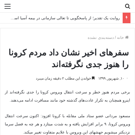
جستجو
منو
برای
روایت یک تقدیر؛ از پاسخگویی تا تعالی سازمانی در بیمه آسیا استان اصفهان
خانه
/
دسته‌بندی نشده
سفرهای اخیر نشان داد مردم کرونا
را هنوز جدی نگرفته‌اند
۱۰, شهریور, ۱۳۹۹
خواندن این مطلب ۲ دقیقه زمان میبرد
برخی مردم هنوز خطر و سرعت انتقال ویروس کرونا را جدی نگرفته‌اند از
این‎رو همچنان به تکرار عادت‌های گذشته خود مانند مسافرت ادامه می‌دهند.
مسعود مردانی عضو ستاد ملی مقابله با کرونا افزود: اکنون سرعت انتقال
ویروس کرونا، ۹ برابر افزایش یافته و به شدت می‎تازد و هر چه به فصل سرما
نزدیک‎تر می‎شویم جهش‎های این ویروس با علایم متفاوت تغییر می‎کند.