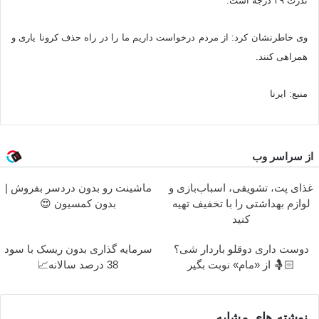
ندرت ۳۹ درجه است.
وی خاطرنشان کرد: از مردم درخواست داریم ما را در راه حذف کرونا یاری و
همراهی کنند.
منبع: ایرنا
از سراسر وب
غذای پت، تشویقی، اسباب‌بازی و
ماشینت رو بدون دردسر بفروش |
لوازم بهداشتی را با تخفیف تهیه
بدون کمسیون 😍
کنید
دوست داری دوقلو باردار شی؟
سرمایه گذاری بدون ریسک با سود
🤱🏻 از «مام» نوبت بگیر
38 درصد سالانه📈
نوشته های مشابه