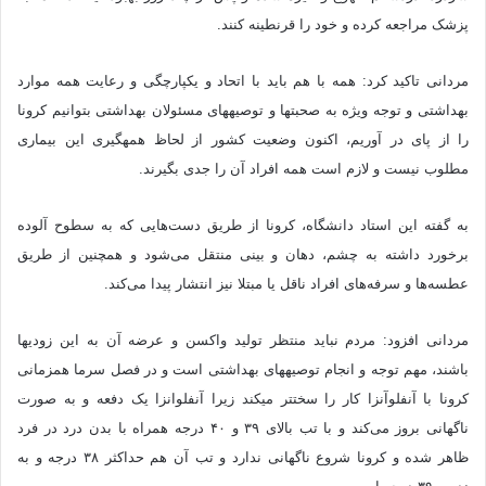
پزشک مراجعه کرده و خود را قرنطینه کنند.
مردانی تاکید کرد: همه با هم باید با اتحاد و یکپارچگی و رعایت همه موارد
بهداشتی و توجه ویژه به صحبت‎ها و توصیه‎های مسئولان بهداشتی بتوانیم کرونا
را از پای در آوریم، اکنون وضعیت کشور از لحاظ همه‎گیری این بیماری
مطلوب نیست و لازم است همه افراد آن را جدی بگیرند.
به گفته این استاد دانشگاه، کرونا از طریق دست‌هایی که به سطوح آلوده
برخورد داشته به چشم، دهان و بینی منتقل می‌شود و همچنین از طریق
عطسه‌ها و سرفه‌های افراد ناقل یا مبتلا نیز انتشار پیدا می‌کند.
مردانی افزود: مردم نباید منتظر تولید واکسن و عرضه آن به این زودی‎ها
باشند، مهم توجه و انجام توصیه‎های بهداشتی است و در فصل سرما همزمانی
کرونا با آنفلوآنزا کار را سخت‎تر می‎کند زیرا آنفلوانزا یک دفعه و به صورت
ناگهانی بروز می‌کند و با تب بالای ۳۹ و ۴۰ درجه همراه با بدن درد در فرد
ظاهر شده و کرونا شروع ناگهانی ندارد و تب آن هم حداکثر ۳۸ درجه و به