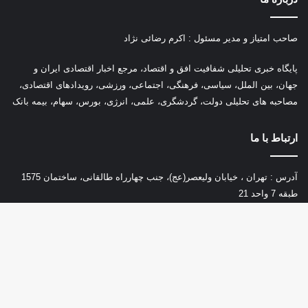
صاحب امتیاز و مدیر مسئول : اکرم رضائی نژاد
پ
ایگاه خبری تحلیلی شفافیت افق و اقتصاد، مرجع اخبار اقتصادی ایران و
جهان، بین الملل، سیاسی، فرهنگی، اجتماعی، ورزشی، رویدادهای اقتصادی،
مصاحبه های تحلیلی دولت، گردشگری، علمی، انرژی، بورس، سهام، بیمه بانک
ارتباط با ما
آدرس : تهران ، خیابان ولیعصر(عج)، جنب چهارراه طالقانی، ساختمان 1575
طبقه 7 واحد 21
تلفن : 02177402577
ایمیل :
ofoghoeghtesad@gmail.com
دکم
باز
به